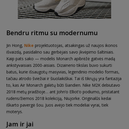
Bendru ritmu su modernumu
Jin Hong,
Nike
projektuotojas, atsakingas už naujos ikonos
išvaizdą, pasidalino sau gerbėjais savo įkvėpimo šaltiniais.
Kaip pats sako — modelis Monarch apibrėžė gatvės madą
ankstyvaisiais 2000-aisiais. Dizainerio tikslas buvo sukurti
batus, kurie išsaugotų masyvias, legendinio modelio formas,
tačiau atrodo šviežiai ir šiuolaikiškai. Tai iš tikrųjų yra fantazija
to, kas Air Monarch galėtų būti šiandien. Nike M2K debiutavo
2018 metų pradžioje… ant John‘o Elliot‘o podiumo, pristatant
rudens/žiemos 2018 kolekciją, Niujorke. Originalūs kedai
iškarto pavergė šou. Juos avėjo tiek modeliai vyrai, tiek
moterys.
Jam ir jai