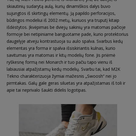
skiautinių sudarytą aulą, kurių dinamiškos dalys buvo
sujungtos iš skirtingų elementų. Ją papildo perforacijos,
būdingos modeliui iš 2002 metų, kuriuos yra truputį kitaip
išdėstytos. Įkvėpimas be dviejų sakinių yra matomas pačioje
formoje bei netipiniame banguotame pade, kurio protektorius
daugelyje atveju kontrastuoja su aulo spalva. Svarbus kedų
elementas yra forma ir spalva išsiskiriantis kulnas, kurio
savitumas yra matomas ir kitų modelių fone. Jis priėmė
ryškesnę formą nei Monarch ir tuo pačiu tapo vienu iš
labiausiai atpažįstamų kedų modelių. Svarbu tai, kad M2K
Tekno charakterizuoja žymiai mažesnis „Swoosh“ nei jo
pirmtakas. Galų gale geras siluetas yra atpažįstamas iš toli ir
apie tai neprivalo šaukti didelis logotipas.