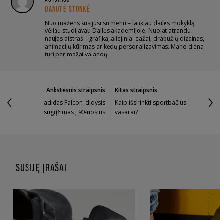
DANUTĖ STONKĖ
Nuo mažens susijusi su menu – lankiau dailės mokyklą,
vėliau studijavau Dailės akademijoje. Nuolat atrandu
naujas aistras – grafika, aliejiniai dažai, drabužių dizainas,
animacijų kūrimas ar kedų personalizavimas. Mano diena
turi per mažai valandų.
Ankstesnis straipsnis
Kitas straipsnis
adidas Falcon: didysis
Kaip išsirinkti sportbačius
sugrįžimas į 90-uosius
vasarai?
SUSIJĘ ĮRAŠAI