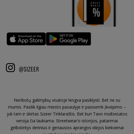
Neribotų galimybių visatoje lengva pasiklysti. Bet ne su
mumis. Pasilik ilgiau miesto pasaulyje ir pasisemk įkvėpimo –
juk tam ir skirtas Sizeer Tinklaraštis. Bet kuri Tavo multivisatos
versija čia laukiama. Streetwear‘o istorijos, patarimai
gelbstintys derinius ir geriausios aprangos idėjos kiekvienai