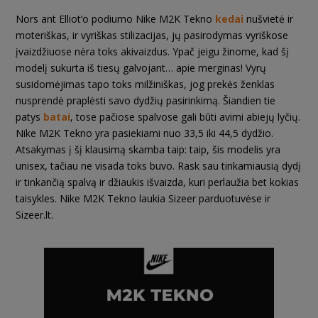
Nors ant Elliot‘o podiumo Nike M2K Tekno
kedai
nušvietė ir
moteriškas, ir vyriškas stilizacijas, jų pasirodymas vyriškose
įvaizdžiuose nėra toks akivaizdus. Ypač jeigu žinome, kad šį
modelį sukurta iš tiesų galvojant… apie merginas! Vyrų
susidomėjimas tapo toks milžiniškas, jog prekės ženklas
nusprendė praplėsti savo dydžių pasirinkimą. Šiandien tie
patys
batai
, tose pačiose spalvose gali būti avimi abiejų lyčių.
Nike M2K Tekno yra pasiekiami nuo 33,5 iki 44,5 dydžio.
Atsakymas į šį klausimą skamba taip: taip, šis modelis yra
unisex, tačiau ne visada toks buvo. Rask sau tinkamiausią dydį
ir tinkančią spalvą ir džiaukis išvaizda, kuri perlaužia bet kokias
taisykles. Nike M2K Tekno laukia Sizeer parduotuvėse ir
Sizeer.lt.