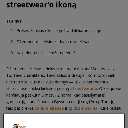
streetwear‘o ikoną
Turinys
Prekės ženklas ellesse grįžta dideliame stiliuje
Džemperiai — išsirink idealų modelį sau
Kaip derinti ellesse džemperius?
Džemperiai ellesse – rinkis streetwear‘o ikonąMiestas — tai
Tu. Tavo charakteris, Tavo stilius ir draugai. Komforto, šiek
tiek retro stiliaus ir laisvės derinys — tokius sprendimus
stilizacijose sutiksi kiekvieną dieną
streetwear‘e
. O kas juose
karaliauja paskutiniu metu? Žinoma, kad pasiūlymai iš
gamintojų, kurie šiandien išgyvena didįjį sugrįžimą. Tarp jų
taip pat prekės
ženklo ellesse
ir jo
džemperius
, kurie puikiai
atras save miesto stilizacijose. Ar galima juos laikyti
streetwear‘o simboliu? Tikrai taip! Sužinok, kokie ellesse
modeliai laukia Tavęs Sizeer ir kaip gali juos derinti!