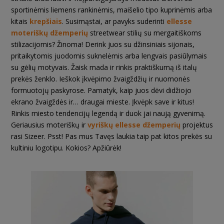
sportinėmis liemens rankinėmis, maišelio tipo kuprinėmis arba
kitais
krepšiais
. Susimąstai, ar pavyks suderinti
ellesse
moteriškų džemperių
streetwear stilių su mergaitiškoms
stilizacijomis? Žinoma! Derink juos su džinsiniais sijonais,
pritaikytomis juodomis suknelėmis arba lengvais pasiūlymais
su gėlių motyvais. Žaisk mada ir rinkis praktiškumą iš italų
prekės ženklo. Ieškok įkvėpimo žvaigždžių ir nuomonės
formuotojų paskyrose. Pamatyk, kaip juos dėvi didžiojo
ekrano žvaigždės ir… draugai mieste. Įkvėpk save ir kitus!
Rinkis miesto tendencijų legendą ir duok jai naują gyvenimą.
Geriausius moteriškų ir
vyriškų ellesse džemperių
projektus
rasi Sizeer. Psst! Pas mus Tavęs laukia taip pat kitos prekės su
kultiniu logotipu. Kokios? Apžiūrėk!