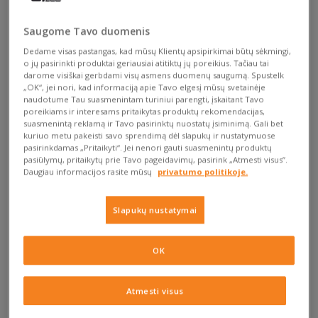
Prekės ženklas ellesse grįžta
Saugome Tavo duomenis
dideliame stiliuje
Dedame visas pastangas, kad mūsų Klientų apsipirkimai būtų sėkmingi,
o jų pasirinkti produktai geriausiai atitiktų jų poreikius. Tačiau tai
darome visiškai gerbdami visų asmens duomenų saugumą. Spustelk
Tačiau čia vertėtų prisiminti prekės ženklo istoriją… su
„OK“, jei nori, kad informaciją apie Tavo elgesį mūsų svetainėje
raguoliu ar puse teniso kamuoliuko logotipe — čia kaip kam
naudotume Tau suasmenintam turiniui parengti, įskaitant Tavo
poreikiams ir interesams pritaikytas produktų rekomendacijas,
atrodo. Viskas prasidėjo itališkame miestelyje Perudža,
suasmenintą reklamą ir Tavo pasirinktų nuostatų įsiminimą. Gali bet
žmogaus, vardu Leonardo Servadio iniciatyva. Jis dievino
kuriuo metu pakeisti savo sprendimą dėl slapukų ir nustatymuose
slidinėjimą ir tenisą, t.y. du pačius populiariausius sportus
pasirinkdamas „Pritaikyti“. Jei nenori gauti suasmenintų produktų
pasiūlymų, pritaikytų prie Tavo pageidavimų, pasirink „Atmesti visus”.
Italijoje. Bet jais užsiimant kiekvieną kartą jį erzino faktas, jog
Daugiau informacijos rasite mūsų
privatumo politikoje.
nėra tokios sportinės aprangos, kurį išpildytų jo poreikius — ir
komforto, ir stiliaus atžvilgiu, kaip jam patiko. Todėl
nusprendė sukurti ją pats. Tokiu būdu buvo sukurta pirmoji
Slapukų nustatymai
aprangos linija, o su ja ir atitinkamai sumodeliuotos
slidinėjimo kelnės, kurios pasižymėjo įdomiomis spalvomis.
OK
Autorius rinkose įvairovę, aukštos kokybes medžiagas, o taip
pat patogumą, kurio trūko iki šiol egzistavusiuose
Atmesti visus
pasiūlymuose. Netrukus jo stilius taip patiko fizinio aktyvo
mėgėjams, kad vyras nusprendė įkurti savo fabriką. Tai