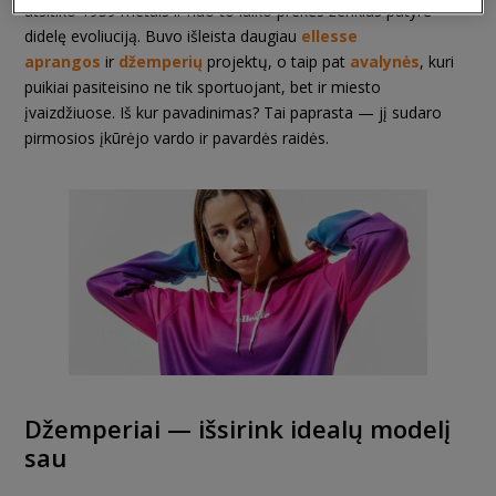
atsitiko 1959 metais ir nuo to laiko prekės ženklas patyrė
didelę evoliuciją. Buvo išleista daugiau
ellesse
aprangos
ir
džemperių
projektų, o taip pat
avalynės
, kuri
puikiai pasiteisino ne tik sportuojant, bet ir miesto
įvaizdžiuose. Iš kur pavadinimas? Tai paprasta — jį sudaro
pirmosios įkūrėjo vardo ir pavardės raidės.
Džemperiai — išsirink idealų modelį
sau