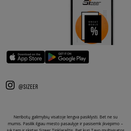
Neribotų galimybių visatoje lengva pasiklysti. Bet ne su
mumis. Pasilik ilgiau miesto pasaulyje ir pasisemk įkvėpimo –
juk tam ir skirtas Sizeer Tinklaraštis. Bet kuri Tavo multivisatos