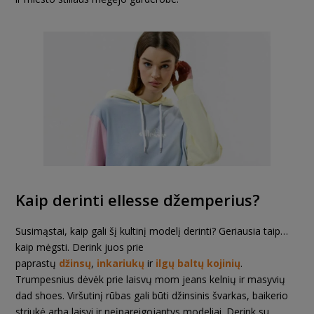
Kaip derinti ellesse džemperius?
Susimąstai, kaip gali šį kultinį modelį derinti? Geriausia taip…
kaip mėgsti. Derink juos prie
paprastų
džinsų
,
inkariukų
ir
ilgų baltų kojinių
.
Trumpesnius dėvėk prie laisvų mom jeans kelnių ir masyvių
dad shoes. Viršutinį rūbas gali būti džinsinis švarkas, baikerio
striukė arba laisvi ir neįpareigojantys modeliai. Derink su