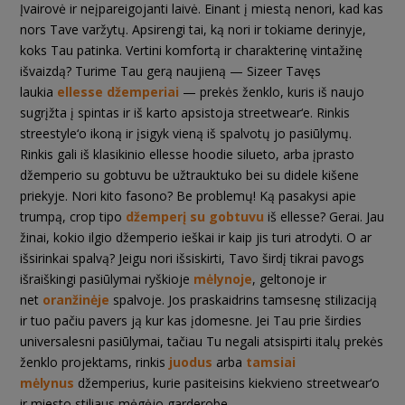
Įvairovė ir neįpareigojanti laivė. Einant į miestą nenori, kad kas
nors Tave varžytų. Apsirengi tai, ką nori ir tokiame derinyje,
koks Tau patinka. Vertini komfortą ir charakterinę vintažinę
išvaizdą? Turime Tau gerą naujieną — Sizeer Tavęs
laukia
ellesse džemperiai
— prekės ženklo, kuris iš naujo
sugrįžta į spintas ir iš karto apsistoja streetwear‘e. Rinkis
streestyle‘o ikoną ir įsigyk vieną iš spalvotų jo pasiūlymų.
Rinkis gali iš klasikinio ellesse hoodie silueto, arba įprasto
džemperio su gobtuvu be užtrauktuko bei su didele kišene
priekyje. Nori kito fasono? Be problemų! Ką pasakysi apie
trumpą, crop tipo
džemperį su gobtuvu
iš ellesse? Gerai. Jau
žinai, kokio ilgio džemperio ieškai ir kaip jis turi atrodyti. O ar
išsirinkai spalvą? Jeigu nori išsiskirti, Tavo širdį tikrai pavogs
išraiškingi pasiūlymai ryškioje
mėlynoje
, geltonoje ir
net
oranžinėje
spalvoje. Jos praskaidrins tamsesnę stilizaciją
ir tuo pačiu pavers ją kur kas įdomesne. Jei Tau prie širdies
universalesni pasiūlymai, tačiau Tu negali atsispirti italų prekės
ženklo projektams, rinkis
juodus
arba
tamsiai
mėlynus
džemperius, kurie pasiteisins kiekvieno streetwear‘o
ir miesto stiliaus mėgėjo garderobe.