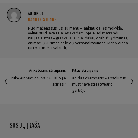
AUTORIUS
DANUTĖ STONKĖ
Nuo mažens susijusi su menu – lankiau dailės mokyklą,
vėliau studijavau Dailės akademijoje. Nuolat atrandu
naujas aistras – grafika, aliejiniai dažai, drabužių dizainas,
animacijų kūrimas ar kedų personalizavimas. Mano diena
turi per mažai valandų.
Ankstesnis straipsnis
Kitas straipsnis
Nike Air Max 270 vs 720. Kuo jie
adidas džemperis – absoliutus
skiriasi?
must have streetwear‘o
gerbėjui!
SUSIJĘ ĮRAŠAI