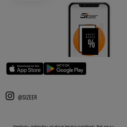
Neribotų galimybių visatoje lengva pasiklysti. Bet ne su