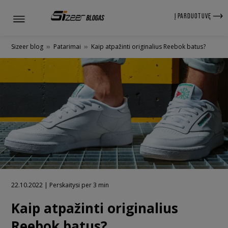
Į PARDUOTUVĘ
Sizeer blog
»
Patarimai
»
Kaip atpažinti originalius Reebok batus?
22.10.2022 | Perskaitysi per 3 min
Kaip atpažinti originalius
Reebok batus?