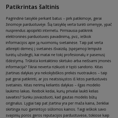
Patikrintas šaltinis
Pagrindinė taisyklė perkant batus – pirk patikimoje, gerai
žinomoje parduotuvėje. Šią taisyklę verta turėti omenyje, ypač
nusprendus apsipirkti internetu. Pirmiausia patikrink
elektroninės parduotuvės pavadinimą, pvz., ieškok
informacijos apie ją nuomonių svetainėse. Taip pat verta
atkreipti dėmesį į svetainės išvaizdą. Įspėjamoji lemputė
turėtų užsidegti, kai matai ne tokį profesionalų ir pasenusį
išdėstymą. Trūksta kontaktinio skirtuko arba neišsami įmonės
informacija? Tikrai neverta rizikuoti ir tęsti sandorio. Kitas
įtartinas dalykas yra nekokybiškos prekės nuotraukos – taip
pat gerai patikrinti, ar jos neatsisiųstos iš kitos parduotuvės
svetainės. Kitas nerimą keliantis dalykas – ilgas modelio
laukimo laikas. Reebok kedai, kurių privalai laukti kelias
savaites? Sunku įsivaizduoti, kad gautas modelis būtų
originalus. Lygiai taip pat įtartina yra per maža kaina, ženkliai
skirtinga nuo gamintojo siūlomos kainos. Taigi ieškok savo
svajonių poros geros reputacijos parduotuvėse, tokiose kaip