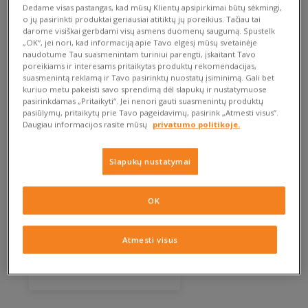
siūlančių padirbtus modelius, susidomėjimas. Ar galima
Dedame visas pastangas, kad mūsų Klientų apsipirkimai būtų sėkmingi,
apsisaugoti nuo nesėkmingo apsipirkimo? Žinoma! Turime
o jų pasirinkti produktai geriausiai atitiktų jų poreikius. Tačiau tai
darome visiškai gerbdami visų asmens duomenų saugumą. Spustelk
Tau keletą patarimų, dėl kurių gali lengvai atskirti tikrą Reebok
„OK“, jei nori, kad informaciją apie Tavo elgesį mūsų svetainėje
nuo padirbtų.
naudotume Tau suasmenintam turiniui parengti, įskaitant Tavo
poreikiams ir interesams pritaikytas produktų rekomendacijas,
suasmenintą reklamą ir Tavo pasirinktų nuostatų įsiminimą. Gali bet
kuriuo metu pakeisti savo sprendimą dėl slapukų ir nustatymuose
pasirinkdamas „Pritaikyti“. Jei nenori gauti suasmenintų produktų
pasiūlymų, pritaikytų prie Tavo pageidavimų, pasirink „Atmesti visus”.
Daugiau informacijos rasite mūsų
privatumo politikoje.
Slapukų nustatymai
OK
34 €
80 €
Atmesti visus
39.00 €
Žemiausia kaina
REEBOK CLASSIC NYLON