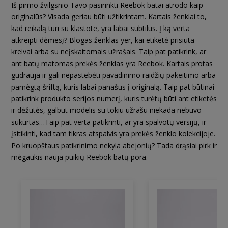
Iš pirmo žvilgsnio Tavo pasirinkti Reebok batai atrodo kaip
originalūs? Visada geriau būti užtikrintam. Kartais ženklai to,
kad reikalą turi su klastote, yra labai subtilūs. Į ką verta
atkreipti dėmesį? Blogas ženklas yer, kai etiketė prisiūta
kreivai arba su neįskaitomais užrašais. Taip pat patikrink, ar
ant batų matomas prekės ženklas yra Reebok. Kartais protas
gudrauja ir gali nepastebėti pavadinimo raidžių pakeitimo arba
pamėgtą šriftą, kuris labai panašus į originalą. Taip pat būtinai
patikrink produkto serijos numerį, kuris turėtų būti ant etiketės
ir dėžutės, galbūt modelis su tokiu užrašu niekada nebuvo
sukurtas…Taip pat verta patikrinti, ar yra spalvotų versijų, ir
įsitikinti, kad tam tikras atspalvis yra prekės ženklo kolekcijoje.
Po kruopštaus patikrinimo nekyla abejonių? Tada drąsiai pirk ir
mėgaukis nauja puikių Reebok batų pora.