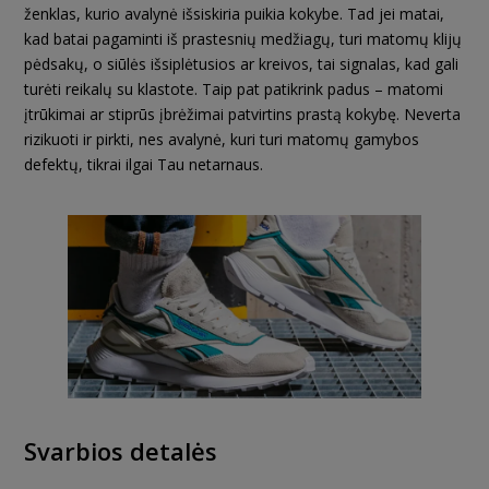
ženklas, kurio avalynė išsiskiria puikia kokybe. Tad jei matai,
kad batai pagaminti iš prastesnių medžiagų, turi matomų klijų
pėdsakų, o siūlės išsiplėtusios ar kreivos, tai signalas, kad gali
turėti reikalų su klastote. Taip pat patikrink padus – matomi
įtrūkimai ar stiprūs įbrėžimai patvirtins prastą kokybę. Neverta
rizikuoti ir pirkti, nes avalynė, kuri turi matomų gamybos
defektų, tikrai ilgai Tau netarnaus.
Svarbios detalės