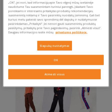
„OK“, jei nori, kad informaciją apie Tavo elgesį mūsų svetainėje
Papildysi savo garderobą plačiomis kelnėmis aukštu liemeniu
naudotume Tau suasmenintam turiniui parengti, įskaitant Tavo
ar atsisakysi jų ir pasirinksi žemu liemeniu? Yra tik vienas
poreikiams ir interesams pritaikytas produktų rekomendacijas,
suasmenintą reklamą ir Tavo pasirinktų nuostatų įsiminimą. Gali bet
atsakymas: Tu turi visišką laisvę. Aukštas juosmuo lieka
kuriuo metu pakeisti savo sprendimą dėl slapukų ir nustatymuose
madingas jau seniai – kaip ir kiti, kaip ir atpalaiduoti vidutinio
pasirinkdamas „Pritaikyti“. Jei nenori gauti suasmenintų produktų
aukščio modeliai, kurie siekia iki bambos. Nėra jokių požymių,
pasiūlymų, pritaikytų prie Tavo pageidavimų, pasirink „Atmesti visus”.
Daugiau informacijos rasite mūsų
privatumo politikoje.
kad kuri nors iš šių variantų artimiausiu metu taps netinkama.
Tačiau verta paminėti, kad galimybės išsiplėtė – tai yra
prieštaringai vertinamas low rise kirpimas. Tačiau rinkis
Slapukų nustatymai
fasonus, kurie Tau patinka ir kuriuose jautiesi geriausiai. Žaisk
su proporcijomis ir fasonais – šiuo metu leidžiamos visos
OK
būsenos.
Atmesti visus