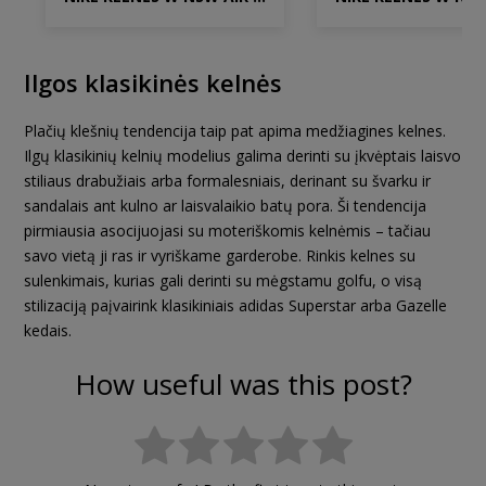
Ilgos klasikinės kelnės
Plačių klešnių tendencija taip pat apima medžiagines kelnes.
Ilgų klasikinių kelnių modelius galima derinti su įkvėptais laisvo
stiliaus drabužiais arba formalesniais, derinant su švarku ir
sandalais ant kulno ar laisvalaikio batų pora. Ši tendencija
pirmiausia asocijuojasi su moteriškomis kelnėmis – tačiau
savo vietą ji ras ir vyriškame garderobe. Rinkis kelnes su
sulenkimais, kurias gali derinti su mėgstamu golfu, o visą
stilizaciją paįvairink klasikiniais adidas Superstar arba Gazelle
kedais.
How useful was this post?