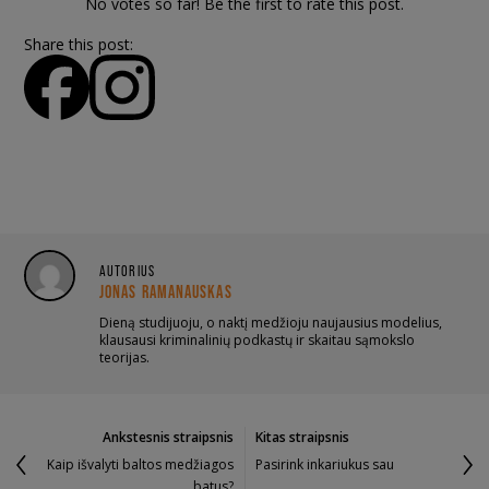
No votes so far! Be the first to rate this post.
Share this post:
AUTORIUS
JONAS RAMANAUSKAS
Dieną studijuoju, o naktį medžioju naujausius modelius,
klausausi kriminalinių podkastų ir skaitau sąmokslo
teorijas.
Ankstesnis straipsnis
Kitas straipsnis
Kaip išvalyti baltos medžiagos
Pasirink inkariukus sau
batus?