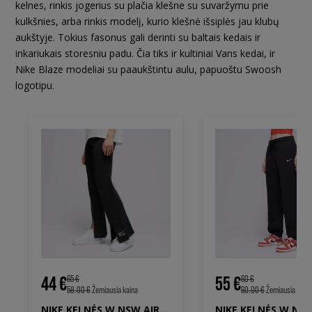
kelnes, rinkis jogerius su plačia klešne su suvaržymu prie
kulkšnies, arba rinkis modelį, kurio klešnė išsiplės jau klubų
aukštyje. Tokius fasonus gali derinti su baltais kedais ir
inkariukais storesniu padu. Čia tiks ir kultiniai Vans kedai, ir
Nike Blaze modeliai su paaukštintu aulu, papuoštu Swoosh
logotipu.
44 €
55 €
65 €
60 €
58.00 €
Žemiausia kaina
60.00 €
Žemiausia kaina
NIKE KELNĖS W NSW AIR HR TIGHT