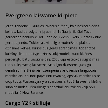
Evergreen laisvame kirpime
Jei esi tendencijų kūrėjas, tikriausiai žinai, kaip nešioti plačias
kelnes, kad parodytum jų apimtį. Tačiau jei iki šiol Tavo
garderobe nebuvo kuliotų ar plačių klešnių kelnių, pradėk nuo
gero pagrindo. Tokios yra viso ilgio moteriškos plačios
džinsinės kelnės, kurios bus geras sprendimas. Atidengtos
kulkšnys liko praeityje – rinkis tokį modelį, kurio klešnės
perdengtų batų viršutinę dalį. 2000-ųjų estetikos sugrįžimas
rodo žalią šviesą laisviems, viso ilgio džinsams. Juos gali
derinti su marškinėliais, džemperiais ar oversize languotais
marškiniais. Kai nori paįvairinti išvaizdą, apsivilk marškinius ar
crop top‘ą. Pusiausvyra yra svarbiausia, todėl laisvesnę klešnę
subalansuok su išraiškingais sportbačiais, tokiais kaip 550
modeliu iš New Balance.
Cargo Y2K stiliuje