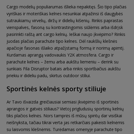
Cargo modelių populiarumas išlieka nepakitęs. Šio tipo plačias
vyriškas ir moteriškas kelnes nesunkiai atpažinsi iš daugybės
sutraukiamų virvelių, diržų ir didelių kišenių. Rinkis paprastas
vienspalves, fasoną su kontrastingomis siūlėmis arba išdrįsk
pasirinkti raštą ant cargo kelnių. Ieškai naujo įkvėpimo? Rinkis
juodas plačias parachute tipo kelnes. Dėl raukšlių klešnės
apačioje fasonas išlaiko atpažįstamą formą ir norimą apimtį.
Kurdamas aprangą vadovaukis Y2K atmosfera. Cargo ir
parachute kelnes – žemu arba aukštu liemeniu – derink su
sunkiais Fila Disruptor batais arba rinkis sportbačius aukštu
priekiu ir dideliu padu, skirtus outdoor stiliui.
Sportinės kelnės sporty stiliuje
Ar Tavo išvaizda greičiausiai semiasi įkvėpimo iš sportinės
aprangos ir gatvės stiliaus? Vietoj prigludusių sportinių kelnių
tiks plačios kelnės. Nors tamprės iš mūsų spintų dar visiškai
neišnyksta, tačiau tikrai verta jas retkarčiais pakeisti kelnėmis
su laisvomis klešnėmis. Turėdamas omenyje parachute tipo