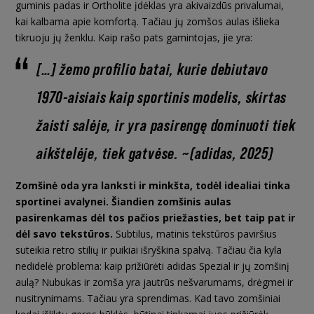
guminis padas ir Ortholite įdėklas yra akivaizdūs privalumai,
kai kalbama apie komfortą. Tačiau jų zomšos aulas išlieka
tikruoju jų ženklu. Kaip rašo pats gamintojas, jie yra:
[…] žemo profilio batai, kurie debiutavo
1970-aisiais kaip sportinis modelis, skirtas
žaisti salėje, ir yra pasirengę dominuoti tiek
aikštelėje, tiek gatvėse.
~
(adidas, 2025)
Zomšinė oda yra lanksti ir minkšta, todėl idealiai tinka
sportinei avalynei. Šiandien zomšinis aulas
pasirenkamas dėl tos pačios priežasties, bet taip pat ir
dėl savo tekstūros.
Subtilus, matinis tekstūros paviršius
suteikia retro stilių ir puikiai išryškina spalvą. Tačiau čia kyla
nedidelė problema: kaip prižiūrėti adidas Spezial ir jų zomšinį
aulą? Nubukas ir zomša yra jautrūs nešvarumams, drėgmei ir
nusitrynimams. Tačiau yra sprendimas. Kad tavo zomšiniai