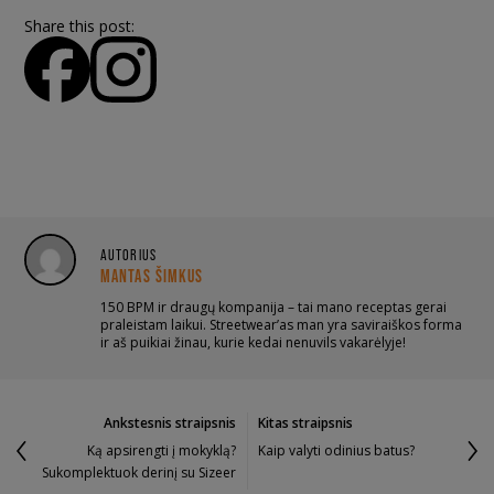
Share this post:
AUTORIUS
MANTAS ŠIMKUS
150 BPM ir draugų kompanija – tai mano receptas gerai
praleistam laikui. Streetwear’as man yra saviraiškos forma
ir aš puikiai žinau, kurie kedai nenuvils vakarėlyje!
Ankstesnis straipsnis
Kitas straipsnis
Ką apsirengti į mokyklą?
Kaip valyti odinius batus?
Sukomplektuok derinį su Sizeer