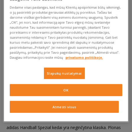
Spalvingas zomšinis aulas ir kultinės trys adidas juostelės. Tai
Dedame visas pastangas, kad mūsų Klientų apsipirkimai būtų sėkmingi,
o jų pasirinkti produktai geriausiai atitiktų jų poreikius. Tačiau tai
Handball Spezial serija – iš pradžių sukurta žaisti ant žolės,
darome visiškai gerbdami visų asmens duomenų saugumą. Spustelk
dabar pasirengusi užkariauti gatves ir iš naujo apibrėžti miesto
„OK“, jei nori, kad informaciją apie Tavo elgesį mūsų svetainėje
stilių. Lieka tik vienas klausimas:
kaip valyti adidas Spezial,
naudotume Tau suasmenintam turiniui parengti, įskaitant Tavo
poreikiams ir interesams pritaikytas produktų rekomendacijas,
kad galėtum kuo ilgiau džiaugtis jų kultiniu dizainu?
suasmenintą reklamą ir Tavo pasirinktų nuostatų įsiminimą. Gali bet
Sužinok. Paruošk reikiamus aksesuarus zomšos priežiūrai ir
kuriuo metu pakeisti savo sprendimą dėl slapukų ir nustatymuose
imkis darbo.
pasirinkdamas „Pritaikyti“. Jei nenori gauti suasmenintų produktų
pasiūlymų, pritaikytų prie Tavo pageidavimų, pasirink „Atmesti visus”.
Daugiau informacijos rasite mūsų
privatumo politikoje.
Slapukų nustatymai
OK
Kultinis dizainas: Handball Spezial
Atmesti visus
konstrukcija
adidas Handball Spezial kedai yra neginčytina klasika. Plonas