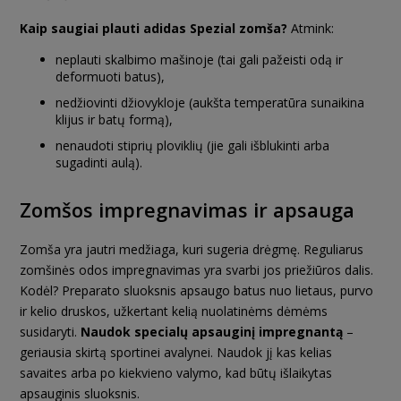
Kaip saugiai plauti adidas Spezial zomša?
Atmink:
neplauti skalbimo mašinoje (tai gali pažeisti odą ir
deformuoti batus),
nedžiovinti džiovykloje (aukšta temperatūra sunaikina
klijus ir batų formą),
nenaudoti stiprių ploviklių (jie gali išblukinti arba
sugadinti aulą).
Zomšos impregnavimas ir apsauga
Zomša yra jautri medžiaga, kuri sugeria drėgmę. Reguliarus
zomšinės odos impregnavimas yra svarbi jos priežiūros dalis.
Kodėl? Preparato sluoksnis apsaugo batus nuo lietaus, purvo
ir kelio druskos, užkertant kelią nuolatinėms dėmėms
susidaryti.
Naudok specialų apsauginį impregnantą
–
geriausia skirtą sportinei avalynei. Naudok jį kas kelias
savaites arba po kiekvieno valymo, kad būtų išlaikytas
apsauginis sluoksnis.