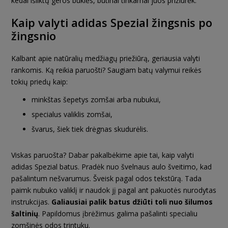
kedai išliktų geros būklės, būtinai tinkamai juos prižiūrėk.
Kaip valyti adidas Spezial žingsnis po
žingsnio
Kalbant apie natūralių medžiagų priežiūrą, geriausia valyti
rankomis. Ką reikia paruošti? Saugiam batų valymui reikės
tokių priedų kaip:
minkštas šepetys zomšai arba nubukui,
specialus valiklis zomšai,
švarus, šiek tiek drėgnas skudurėlis.
Viskas paruošta? Dabar pakalbėkime apie tai, kaip valyti
adidas Spezial batus. Pradėk nuo švelnaus aulo šveitimo, kad
pašalintum nešvarumus. Šveisk pagal odos tekstūrą. Tada
paimk nubuko valiklį ir naudok jį pagal ant pakuotės nurodytas
instrukcijas.
Galiausiai palik batus džiūti toli nuo šilumos
šaltinių
. Papildomus įbrėžimus galima pašalinti specialiu
zomšinės odos trintuku.