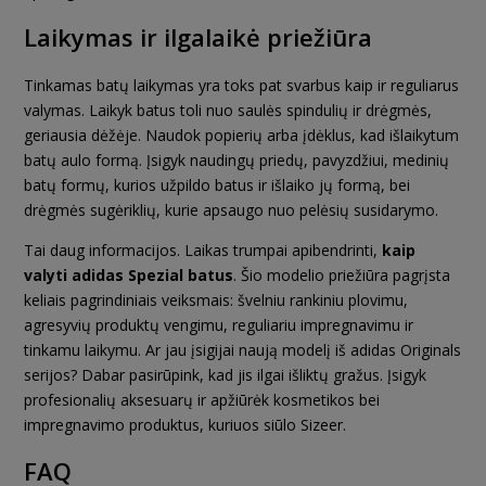
Laikymas ir ilgalaikė priežiūra
Tinkamas batų laikymas yra toks pat svarbus kaip ir reguliarus
valymas. Laikyk batus toli nuo saulės spindulių ir drėgmės,
geriausia dėžėje. Naudok popierių arba įdėklus, kad išlaikytum
batų aulo formą. Įsigyk naudingų priedų, pavyzdžiui, medinių
batų formų, kurios užpildo batus ir išlaiko jų formą, bei
drėgmės sugėriklių, kurie apsaugo nuo pelėsių susidarymo.
Tai daug informacijos. Laikas trumpai apibendrinti,
kaip
valyti adidas Spezial batus
. Šio modelio priežiūra pagrįsta
keliais pagrindiniais veiksmais: švelniu rankiniu plovimu,
agresyvių produktų vengimu, reguliariu impregnavimu ir
tinkamu laikymu. Ar jau įsigijai naują modelį iš adidas Originals
serijos? Dabar pasirūpink, kad jis ilgai išliktų gražus. Įsigyk
profesionalių aksesuarų ir apžiūrėk kosmetikos bei
impregnavimo produktus, kuriuos siūlo Sizeer.
FAQ