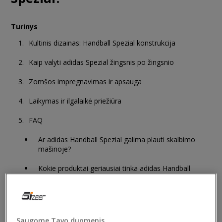
Turinys
Kultinis dizainas: Handball Spezial konstrukcija
Kaip valyti adidas Spezial žingsnis po žingsnio
Zomšos impregnavimas ir apsauga
Laikymas ir ilgalaikė priežiūra
FAQ
Ar adidas Handball Spezial galima plauti skalbimo
mašinoje?
Kokie produktai geriausiai tinka adidas Handball
Spezial valymui?
Kaip prižiūrėti adidas Handball Spezial, kad jie ilgai
atrodytų kaip nauji?
Saugome Tavo duomenis