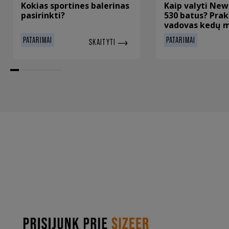
Kokias sportines balerinas
Kaip valyti New
pasirinkti?
530 batus? Prak
vadovas kedų 
PATARIMAI
PATARIMAI
SKAITYTI