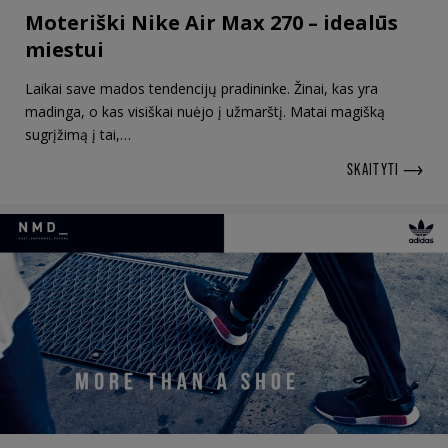
Moteriški Nike Air Max 270 – idealūs
miestui
Laikai save mados tendencijų pradininke. Žinai, kas yra
madinga, o kas visiškai nuėjo į užmarštį. Matai magišką
sugrįžimą į tai,…
SKAITYTI