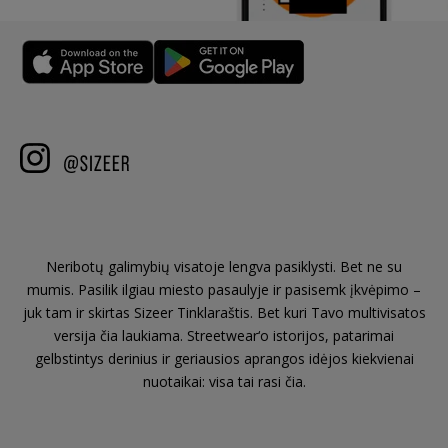
Neribotų galimybių visatoje lengva pasiklysti. Bet ne su
mumis. Pasilik ilgiau miesto pasaulyje ir pasisemk įkvėpimo –
juk tam ir skirtas Sizeer Tinklaraštis. Bet kuri Tavo multivisatos
versija čia laukiama. Streetwear‘o istorijos, patarimai
gelbstintys derinius ir geriausios aprangos idėjos kiekvienai
nuotaikai: visa tai rasi čia.