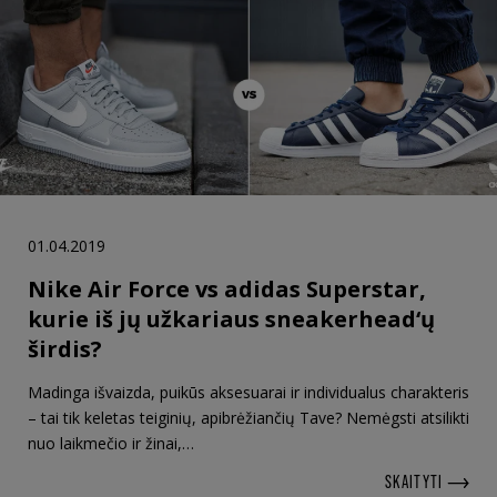
01.04.2019
Nike Air Force vs adidas Superstar,
kurie iš jų užkariaus sneakerhead‘ų
širdis?
Madinga išvaizda, puikūs aksesuarai ir individualus charakteris
– tai tik keletas teiginių, apibrėžiančių Tave? Nemėgsti atsilikti
nuo laikmečio ir žinai,…
SKAITYTI