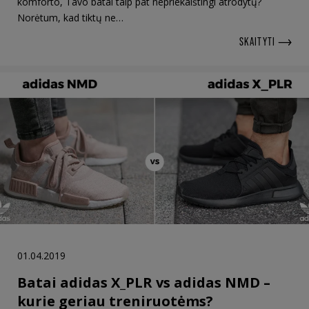
komforto, Tavo batai taip pat nepriekaištingi atrodytų?
Norėtum, kad tiktų ne…
SKAITYTI
01.04.2019
Batai adidas X_PLR vs adidas NMD –
kurie geriau treniruotėms?