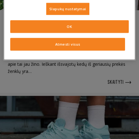
Slapukų nustatymai
06.08.2019
OK
Kaip atskirti originalius adidas ZX
Flux nuo klastotės?
Atmesti visus
Tai, kas geriausia, dažnai būna padirbta — sneakerhead‘ai
apie tai jau žino. Ieškant išsvajotų kedų iš geriausių prekės
ženklų yra…
SKAITYTI