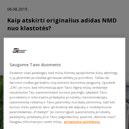
06.08.2019
Kaip atskirti originalius adidas NMD
nuo klastotės?
Geriausi kedai yra nepakeičiami — tai žino kiekvienas gatvės
mados gerbėjas. Patogūs ir pasižymintys nepaprastu dizainu,
tačiau turi vieną, pagrindinį…
SKAITYTI
Saugome Tavo duomenis
Dedame visas pastangas, kad mūsų Klientų apsipirkimai būtų sėkmingi,
o jų pasirinkti produktai geriausiai atitiktų jų poreikius. Tačiau tai
darome visiškai gerbdami visų asmens duomenų saugumą. Spustelk
„OK“, jei nori, kad informaciją apie Tavo elgesį mūsų svetainėje
naudotume Tau suasmenintam turiniui parengti, įskaitant Tavo
poreikiams ir interesams pritaikytas produktų rekomendacijas,
suasmenintą reklamą ir Tavo pasirinktų nuostatų įsiminimą. Gali bet
kuriuo metu pakeisti savo sprendimą dėl slapukų ir nustatymuose
pasirinkdamas „Pritaikyti“. Jei nenori gauti suasmenintų produktų
pasiūlymų, pritaikytų prie Tavo pageidavimų, pasirink „Atmesti visus”.
Daugiau informacijos rasite mūsų
privatumo politikoje.