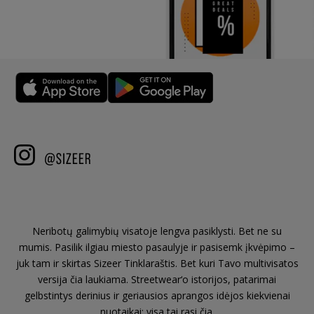
Neribotų galimybių visatoje lengva pasiklysti. Bet ne su
mumis. Pasilik ilgiau miesto pasaulyje ir pasisemk įkvėpimo –
juk tam ir skirtas Sizeer Tinklaraštis. Bet kuri Tavo multivisatos
versija čia laukiama. Streetwear‘o istorijos, patarimai
gelbstintys derinius ir geriausios aprangos idėjos kiekvienai
nuotaikai: visa tai rasi čia.