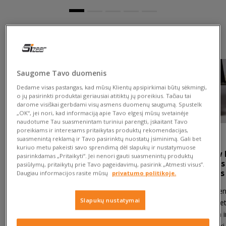
Patarimai
Saugome Tavo duomenis
Dedame visas pastangas, kad mūsų Klientų apsipirkimai būtų sėkmingi,
o jų pasirinkti produktai geriausiai atitiktų jų poreikius. Tačiau tai
darome visiškai gerbdami visų asmens duomenų saugumą. Spustelk
„OK“, jei nori, kad informaciją apie Tavo elgesį mūsų svetainėje
naudotume Tau suasmenintam turiniui parengti, įskaitant Tavo
poreikiams ir interesams pritaikytas produktų rekomendacijas,
03.07.2026
19.06.2026
suasmenintą reklamą ir Tavo pasirinktų nuostatų įsiminimą. Gali bet
kuriuo metu pakeisti savo sprendimą dėl slapukų ir nustatymuose
Kokias sportines balerinas
Kaip valyti New 
pasirinkdamas „Pritaikyti“. Jei nenori gauti suasmenintų produktų
pasirinkti?
batus? Praktini
pasiūlymų, pritaikytų prie Tavo pageidavimų, pasirink „Atmesti visus”.
kedų mėgėjams
Daugiau informacijos rasite mūsų
privatumo politikoje.
Sportinės balerinos užkariavo tavo
NB 530 – tai kasdie
pagrindinį puslapį visose
Slapukų nustatymai
gryniausia forma: ret
įmanomose socialinių tinklų
lengva konstrukcija ir 
platformose? Nieko nuostabaus.
tarnauja nuo ryto ik