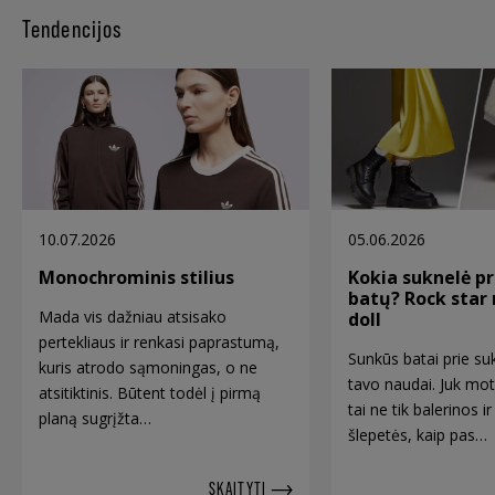
Tendencijos
10.07.2026
05.06.2026
Monochrominis stilius
Kokia suknelė pr
batų? Rock star
Mada vis dažniau atsisako
doll
pertekliaus ir renkasi paprastumą,
Sunkūs batai prie suk
kuris atrodo sąmoningas, o ne
tavo naudai. Juk mo
atsitiktinis. Būtent todėl į pirmą
tai ne tik balerinos 
planą sugrįžta…
šlepetės, kaip pas…
SKAITYTI