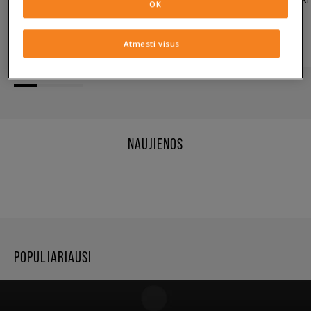
Jos turi viską, kas šiuo metu
OK
svarbu…
Atmesti visus
SKAITYTI
NAUJIENOS
POPULIARIAUSI